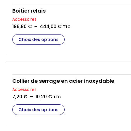
b
Boitier relais
l
e
Accessoires
P
196,80
€
–
444,00
€
TTC
l
C
Choix des options
a
e
g
p
e
r
d
o
e
d
p
u
Collier de serrage en acier inoxydable
r
i
Accessoires
t
i
P
7,20
€
–
10,20
€
TTC
a
x
l
C
p
Choix des options
a
e
l
:
g
p
u
1
e
r
s