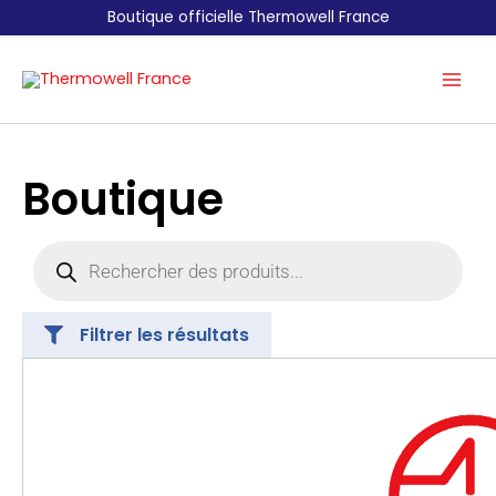
Aller
Boutique officielle Thermowell France
au
contenu
Boutique
Recherche
de
produits
Filtrer les résultats