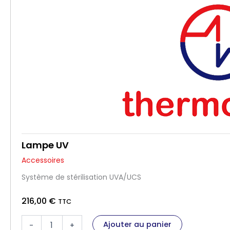
é
d
e
K
i
t
v
a
n
n
e
m
o
t
Lampe UV
o
r
Accessoires
i
Système de stérilisation UVA/UCS
s
é
216,00
€
e
TTC
p
q
o
Ajouter au panier
-
+
u