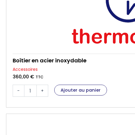
Boîtier en acier inoxydable
Accessoires
360,00
€
TTC
q
Ajouter au panier
-
+
u
a
n
t
i
t
é