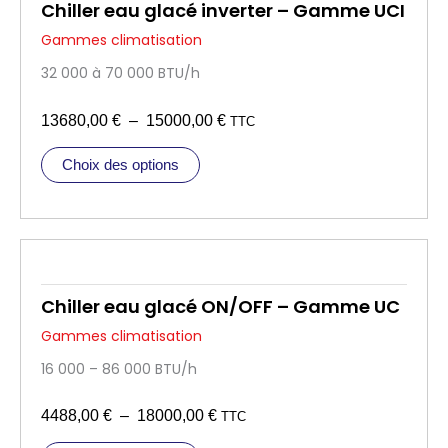
Chiller eau glacé inverter – Gamme UCI
R
a
I
Gammes climatisation
r
€
E
i
32 000 à 70 000 BTU/h
à
T
a
1
t
P
13680,00
€
–
15000,00
€
TTC
1
i
l
8
C
o
Choix des options
a
0
e
n
g
p
8
s
e
r
,
.
d
o
0
L
e
d
0
e
u
p
Chiller eau glacé ON/OFF – Gamme UC
s
i
r
o
Gammes climatisation
€
t
i
p
16 000 – 86 000 BTU/h
a
x
t
p
i
P
4488,00
€
–
18000,00
€
TTC
l
o
:
l
u