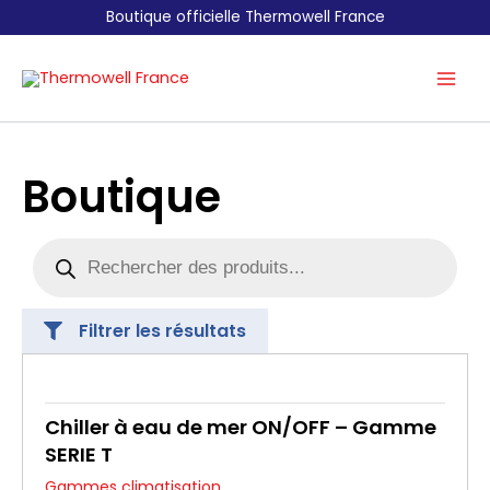
Aller
Boutique officielle Thermowell France
au
contenu
Boutique
Recherche
de
produits
Filtrer les résultats
Chiller à eau de mer ON/OFF – Gamme
SERIE T
Gammes climatisation