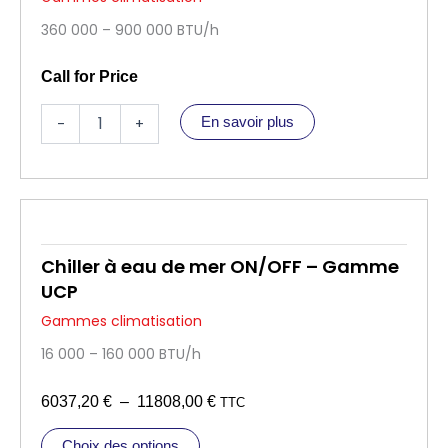
360 000 – 900 000 BTU/h
Call for Price
q
-
+
En savoir plus
u
a
n
t
i
t
é
Chiller à eau de mer ON/OFF – Gamme
d
UCP
e
C
Gammes climatisation
h
16 000 – 160 000 BTU/h
i
l
l
P
6037,20
€
–
11808,00
€
TTC
e
l
r
C
Choix des options