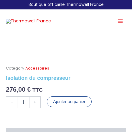
Aller
Boutique officielle Thermowell France
au
contenu
Category
Accessoires
Isolation du compresseur
276,00
€
TTC
quantité
-
+
Ajouter au panier
de
Isolation
du
compresseur