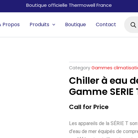
Boutique officielle Thermowell France
Reche
De
A Propos
Produits
Boutique
Contact
Produi
Category
Gammes climatisati
Chiller à eau 
Gamme SERIE 
Call for Price
Les appareils de la SÉRIE T so
d’eau de mer équipés de compre