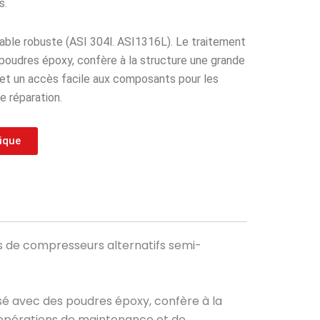
s.
dable robuste (ASI 304l. ASI1316L). Le traitement
 poudres époxy, confère à la structure une grande
et un accès facile aux composants pour les
e réparation.
nique
s de compresseurs alternatifs semi-
lisé avec des poudres époxy, confère à la
 opérations de maintenance et de