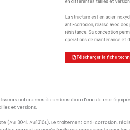
en différentes tailles et version
La structure est en acier inoxy
anti-corrosion, réalisé avec des
résistance. Sa conception perm
opérations de maintenance et d
Télécharger la fiche tech
roidisseurs autonomes à condensation d’eau de mer équipé
lles et versions.
te (ASI 304l. ASI1316L). Le traitement anti-corrosion, réa
ception permet un accès facile aux composants pour les