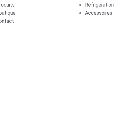
roduits
Réfrigération
outique
Accessoires
ontact