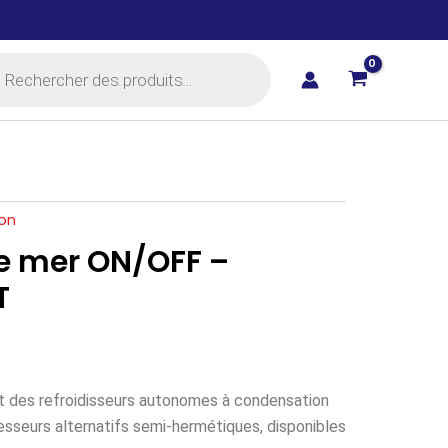
rche
ts
on
de mer ON/OFF –
T
nt des refroidisseurs autonomes à condensation
sseurs alternatifs semi-hermétiques, disponibles