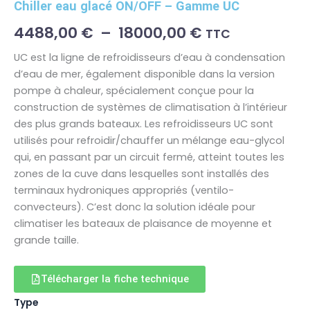
Chiller eau glacé ON/OFF – Gamme UC
Plage
4488,00
€
–
18000,00
€
TTC
de
UC est la ligne de refroidisseurs d’eau à condensation
d’eau de mer, également disponible dans la version
prix :
pompe à chaleur, spécialement conçue pour la
4488,00 €
construction de systèmes de climatisation à l’intérieur
des plus grands bateaux. Les refroidisseurs UC sont
à
utilisés pour refroidir/chauffer un mélange eau-glycol
18000,00 €
qui, en passant par un circuit fermé, atteint toutes les
zones de la cuve dans lesquelles sont installés des
terminaux hydroniques appropriés (ventilo-
convecteurs). C’est donc la solution idéale pour
climatiser les bateaux de plaisance de moyenne et
grande taille.
Télécharger la fiche technique
quantité
Type