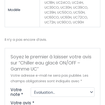
UC18H, UC24CO, UC24H,
UC30CO, UC30H, UC39CO,
Modèle
UC39H, UC50CO, UC50H,
UC60CO, UC60H, UC72CO,
UC72H, UC90CO, UC90H
Il n’y a pas encore d’avis.
Soyez le premier à laisser votre avis
sur “Chiller eau glacé ON/OFF –
Gamme UC”
Votre adresse e-mail ne sera pas publiée.
Les
champs obligatoires sont indiqués avec
*
Votre
note
*
Votre avis
*