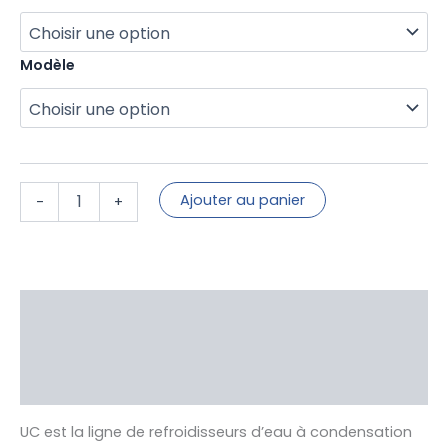
de
Chiller
eau
glacé
Modèle
ON/OFF
-
Gamme
UC
Ajouter au panier
-
+
Description
Informations complémentaires
Avis (0)
UC est la ligne de refroidisseurs d’eau à condensation