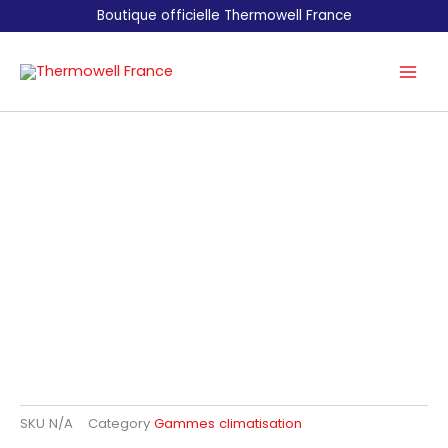
Aller
Boutique officielle Thermowell France
au
contenu
SKU
N/A
Category
Gammes climatisation