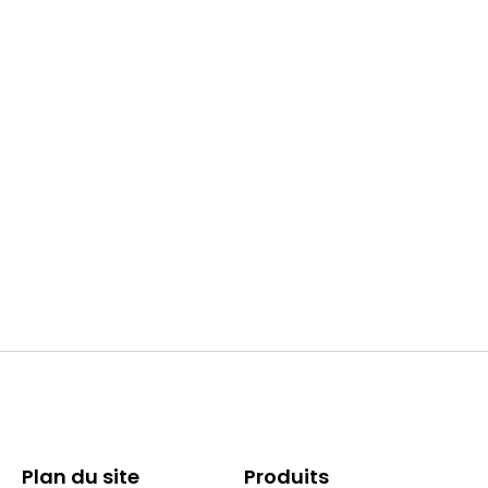
Accessoires
Display pour Chiller UCP
360,00
€
TTC
Ajouter au panier
Accessoires
Commande à distance pour Chiller UCP
396,00
€
TTC
Ajouter au panier
Plan du site
Produits