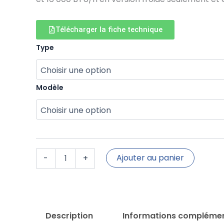
prix :
3780,00
Télécharger la fiche technique
à
quantité
Type
de
4380,00
Monobloc
-
Gamme
Modèle
IZY
Ajouter au panier
-
+
Description
Informations complémen