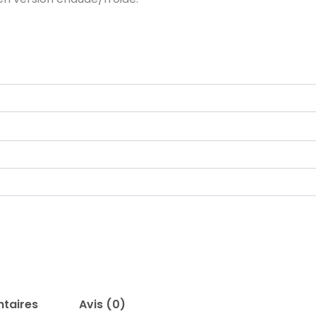
 €
 €
taires
Avis (0)