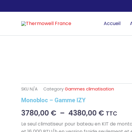
Aller
au
contenu
Accueil
SKU
N/A
Category
Gammes climatisation
Monobloc – Gamme IZY
Plage
3780,00
€
–
4380,00
€
TTC
de
Le seul climatiseur pour bateau en KIT de monta
et 16 000 BTU/h en version froide seulement et 