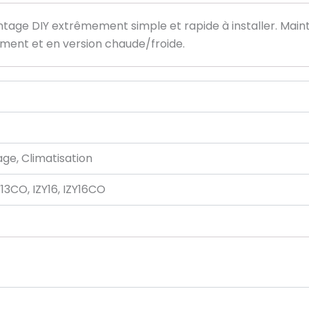
ntage DIY extrêmement simple et rapide à installer. Maint
ement et en version chaude/froide.
age, Climatisation
Y13CO, IZY16, IZY16CO