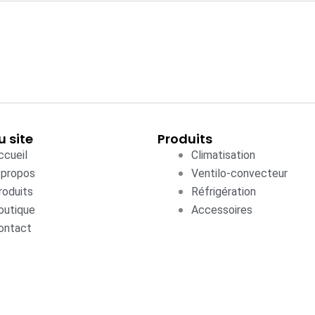
u site
Produits
ccueil
Climatisation
 propos
Ventilo-convecteur
roduits
Réfrigération
outique
Accessoires
ontact