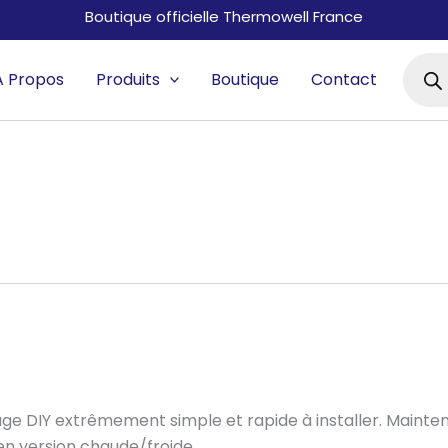
Boutique officielle Thermowell France
Reche
De
A Propos
Produits
Boutique
Contact
Produi
ge DIY extrêmement simple et rapide à installer. Mainten
en version chaude/froide.